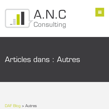
Formulaire de
contact / pré-étude
Articles dans : Autres
Remplissez notre formulaire de contact et pré-étude.
Nous vous recontacterons dans les meilleurs délais.
Vous
Nom*
DAF Blog
>
Autres