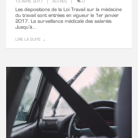
13 AVRIL 2017
AUTRES
0
Votre projet
Les dispositions de la Loi Travail sur la médecine
du travail sont entrées en vigueur le 1er janvier
Planification du projet :
2017. La surveillance médicale des salariés
Jusqu’à...
Très urgent
Dans le mois
Dans le semestre
LIRE LA SUITE
Dans l'année
Descriptif de mon projet et de son contexte :
Si mon projet concerne la gestion des immobilisations,