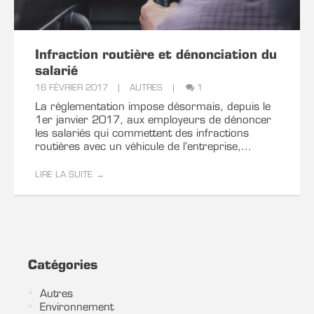
- Nombre approximatif de lignes d'immobilisations :
Infraction routière et dénonciation du
salarié
- Progiciel actuel de gestion des immobilisations :
16 FÉVRIER 2017
AUTRES
1
La réglementation impose désormais, depuis le
1er janvier 2017, aux employeurs de dénoncer
Je souhaite une simulation gratuite en réduction de
les salariés qui commettent des infractions
coûts
routières avec un véhicule de l’entreprise,...
En soumettant ce formulaire, j'accepte que les
LIRE LA SUITE
informations saisies soient exploitées dans le cadre
d'une prise de contact, et de la relation qui peut en
découler.
Catégories
Autres
Environnement